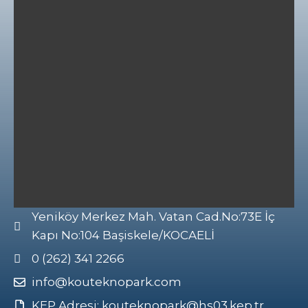
Yeniköy Merkez Mah. Vatan Cad.No:73E İç
Kapı No:104 Başiskele/KOCAELİ
0 (262) 341 2266
info@kouteknopark.com
KEP Adresi: kouteknopark@hs03.kep.tr