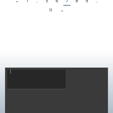
←
1
…
5
6
7
8
9
…
11
→