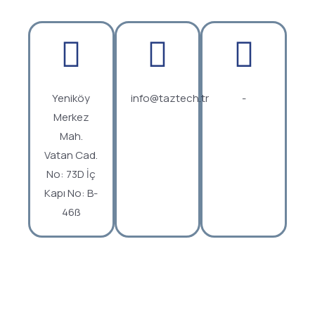
Yeniköy
info@taztech.tr
-
Merkez
Mah.
Vatan Cad.
No: 73D İç
Kapı No: B-
46ß