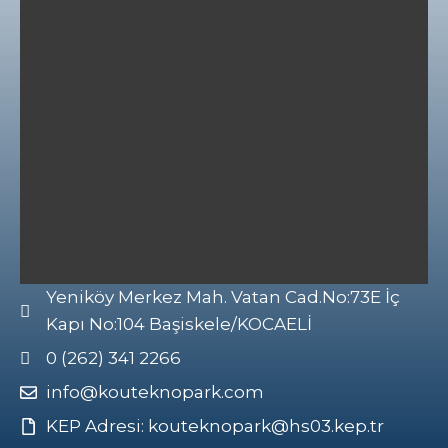
Yeniköy Merkez Mah. Vatan Cad.No:73E İç
Kapı No:104 Başiskele/KOCAELİ
0 (262) 341 2266
info@kouteknopark.com
KEP Adresi: kouteknopark@hs03.kep.tr