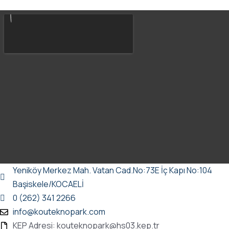
Yeniköy Merkez Mah. Vatan Cad.No:73E İç Kapı No:104
Başiskele/KOCAELİ
0 (262) 341 2266
info@kouteknopark.com
KEP Adresi: kouteknopark@hs03.kep.tr