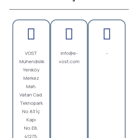
VOST
info@e-
-
Mühendislik
vost.com
Yeniköy
Merkez
Mah.
Vatan Cad.
Teknopark
No:83 İç
Kapı
No:E8,
41275,