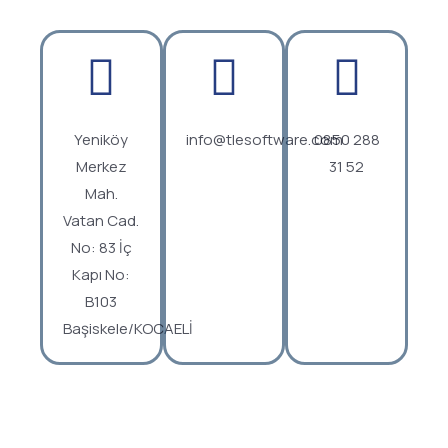
Yeniköy
info@tlesoftware.com
0850 288
Merkez
31 52
Mah.
Vatan Cad.
No: 83 İç
Kapı No:
B103
Başiskele/KOCAELİ