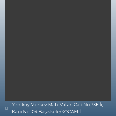
Yeniköy Merkez Mah. Vatan Cad.No:73E İç
Kapı No:104 Başiskele/KOCAELİ