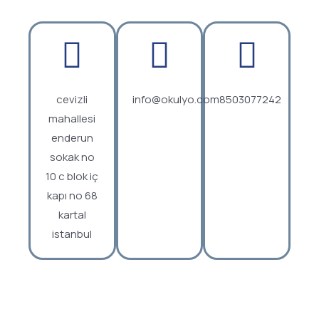
cevizli
info@okulyo.com
8503077242
mahallesi
enderun
sokak no
10 c blok iç
kapı no 68
kartal
istanbul