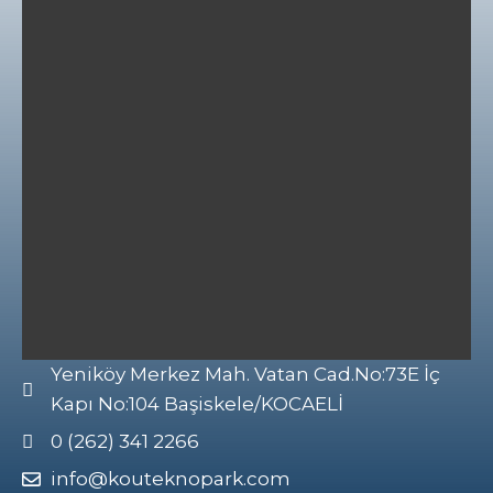
Yeniköy Merkez Mah. Vatan Cad.No:73E İç
Kapı No:104 Başiskele/KOCAELİ
0 (262) 341 2266
info@kouteknopark.com