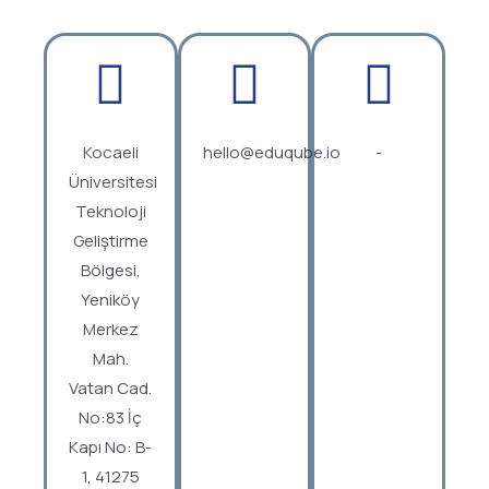
Kocaeli
hello@eduqube.io
-
Üniversitesi
Teknoloji
Geliştirme
Bölgesi,
Yeniköy
Merkez
Mah.
Vatan Cad.
No:83 İç
Kapı No: B-
1, 41275