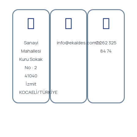
Sanayi
info@ekaldes.com.tr
0 262 325
Mahallesi
84 74
Kuru Sokak
No : 2
41040
İzmit
KOCAELİ/TÜRKİYE